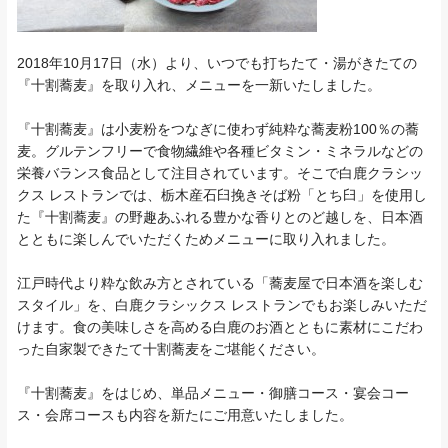
2018年10月17日（水）より、いつでも打ちたて・湯がきたての
『十割蕎麦』を取り入れ、メニューを一新いたしました。
『十割蕎麦』は小麦粉をつなぎに使わず純粋な蕎麦粉100％の蕎
麦。グルテンフリーで食物繊維や各種ビタミン・ミネラルなどの
栄養バランス食品として注目されています。そこで白鹿クラシッ
クス レストランでは、栃木産石臼挽きそば粉「とち臼」を使用し
た『十割蕎麦』の野趣あふれる豊かな香りとのど越しを、日本酒
とともに楽しんでいただくためメニューに取り入れました。
江戸時代より粋な飲み方とされている「蕎麦屋で日本酒を楽しむ
スタイル」を、白鹿クラシックス レストランでもお楽しみいただ
けます。食の美味しさを高める白鹿のお酒とともに素材にこだわ
った自家製できたて十割蕎麦をご堪能ください。
『十割蕎麦』をはじめ、単品メニュー・御膳コース・宴会コー
ス・会席コースも内容を新たにご用意いたしました。