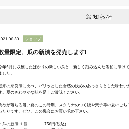
2021.06.30
ショップ
数量限定、瓜の新漬を発売します!
今年6月に収穫したばかりの新しい瓜と、新しく踏み込んだ酒粕に漬け
ました。
従来の奈良漬に比べ、パリッとした食感の浅めのあっさりとした味わい
す。夏のさわやかな味を是非ご賞味ください。
食欲が落ちる暑い夏のこの時期、スタミナのつく鰻や穴子等の夏のごち
ったりです。ぜひ、この機会にお買い求め下さい。
・瓜の新漬 １個 756円(税込)