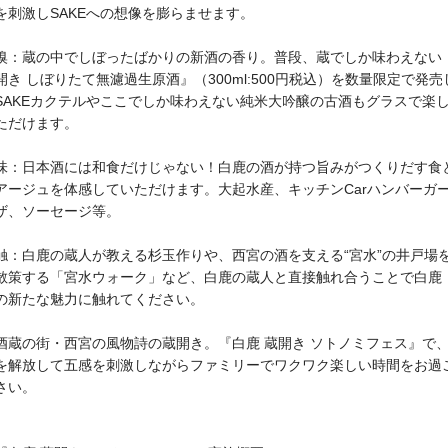
を刺激しSAKEへの想像を膨らませます。
嗅
：蔵の中でしぼったばかりの新酒の香り。普段、蔵でしか味わえない『
開き しぼりたて無濾過生原酒』（300ml:500円税込）を数量限定で発
SAKEカクテルやここでしか味わえない純米大吟醸の古酒もグラスで楽
ただけます。
味
：日本酒には和食だけじゃない！白鹿の酒が持つ旨みがつくりだす食
アージュを体感していただけます。大起水産、キッチンCarハンバーガ
ザ、ソーセージ等。
触
：白鹿の蔵人が教える杉玉作りや、西宮の酒を支える“宮水”の井戸場
散策する「宮水ウォーク」など、白鹿の蔵人と直接触れ合うことで白鹿
の新たな魅力に触れてください。
酒蔵の街・西宮の風物詩の蔵開き。『白鹿 蔵開き ソトノミフェス』で
を解放して五感を刺激しながらファミリーでワクワク楽しい時間をお過
さい。