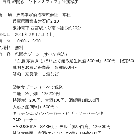
『白鹿 蔵開き ソトノミフェス』実施概要
会 場：辰馬本家酒造株式会社 本社
兵庫県西宮市建石町2-10
阪神電車 西宮駅より南へ徒歩約20分
開催日：2018年2月17日（土）
時 間：10:00～15:00
入場料：無料
内 容：①販売ゾーン（すべて税込）
『白鹿 蔵開き しぼりたて無ろ過生原酒 300ml』 500円 限定60
蔵開きお買い得商品 各種600円～
酒粕・奈良漬・甘酒など
②飲食ゾーン（すべて税込）
白鹿 冷、燗 1杯200円
特製粕汁200円、甘酒100円、酒饅頭1個100円
大起水産(寿司）500円～
キッチンCarハンバーガー・ピザ・ソーセージ他
BARコーナー
HAKUSHIKA SAKEカクテル「赤い白鹿」1杯500円
純米大吟醸 古酒(エイジング2種）1杯各500円