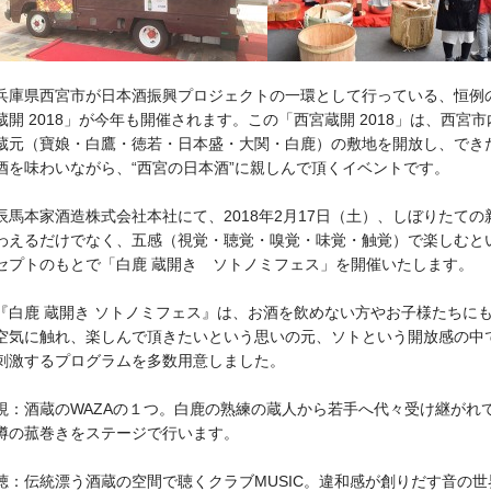
兵庫県西宮市が日本酒振興プロジェクトの一環として行っている、恒例
蔵開 2018」が今年も開催されます。この「西宮蔵開 2018」は、西宮市
蔵元（寶娘・白鷹・徳若・日本盛・大関・白鹿）の敷地を開放し、でき
酒を味わいながら、“西宮の日本酒”に親しんで頂くイベントです。
辰馬本家酒造株式会社本社にて、2018年2月17日（土）、しぼりたての
わえるだけでなく、五感（視覚・聴覚・嗅覚・味覚・触覚）で楽しむと
セプトのもとで「白鹿 蔵開き ソトノミフェス」を開催いたします。
『白鹿 蔵開き ソトノミフェス』は、お酒を飲めない方やお子様たちに
空気に触れ、楽しんで頂きたいという思いの元、ソトという開放感の中
刺激するプログラムを多数用意しました。
視
：酒蔵のWAZAの１つ。白鹿の熟練の蔵人から若手へ代々受け継がれ
樽の菰巻きをステージで行います。
聴
：伝統漂う酒蔵の空間で聴くクラブMUSIC。違和感が創りだす音の世